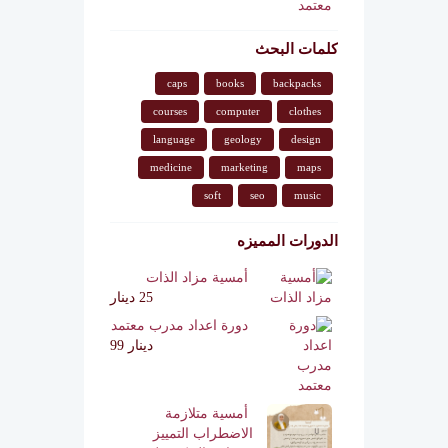
كلمات البحث
caps
books
backpacks
courses
computer
clothes
language
geology
design
medicine
marketing
maps
soft
seo
music
الدورات المميزه
أمسية مزاد الذات
25 دينار
دورة اعداد مدرب معتمد
دينار 99
أمسية متلازمة
الاضطراب التمييز