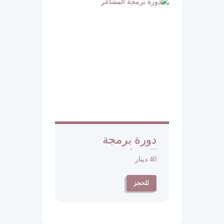
دورة برمجة
المشاعر
40 دينار
للحجز