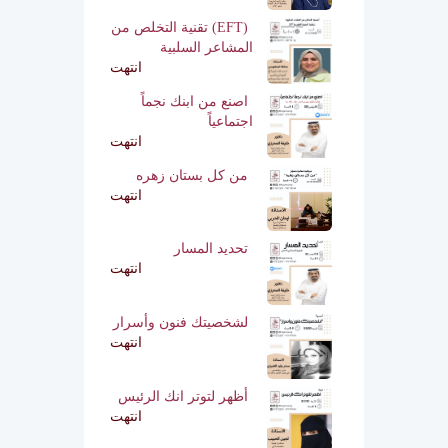
(EFT) تقنية التخلص من
المشاعر السلبية
انتهت
اصنع من ابنك نجماً
اجتماعياً
انتهت
من كل بستان زهره
انتهت
تحديد المسار
انتهت
لشخصيتك فنون وأسرار
انتهت
أظهر لتوتر انك الرئيس
انتهت