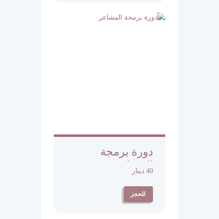
دورة برمجة
المشاعر
40 دينار
للحجز