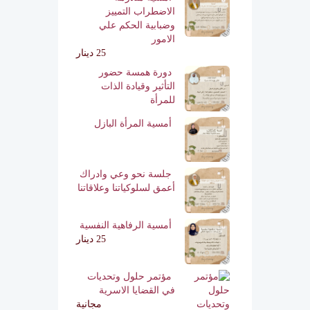
الاضطراب التمييز
وضبابية الحكم علي
الامور
25 دينار
دورة همسة حضور
التأثير وقيادة الذات
للمرأة
أمسية المرأة البازل
جلسة نحو وعي وادراك
أعمق لسلوكياتنا وعلاقاتنا
أمسية الرفاهية النفسية
25 دينار
مؤتمر حلول وتحديات
في القضايا الاسرية
مجانية