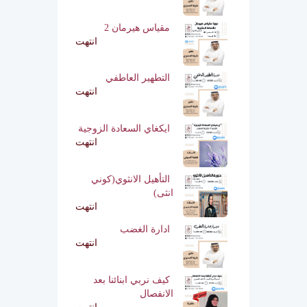
مقياس هيرمان 2
انتهت
التطهير العاطفي
انتهت
ايكغاي السعادة الزوجية
انتهت
التأهيل الانثوي(كوني
انثى)
انتهت
ادارة الغضب
انتهت
كيف نربي ابنائنا بعد
الانفصال