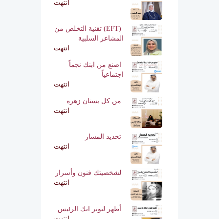
انتهت
(EFT) تقنية التخلص من
المشاعر السلبية
انتهت
اصنع من ابنك نجماً
اجتماعياً
انتهت
من كل بستان زهره
انتهت
تحديد المسار
انتهت
لشخصيتك فنون وأسرار
انتهت
أظهر لتوتر انك الرئيس
انتهت