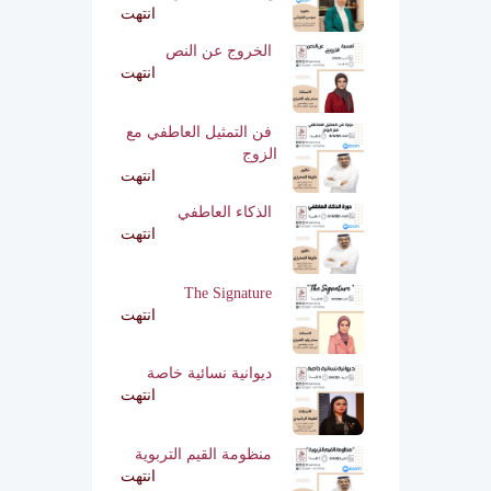
انتهت
الخروج عن النص
انتهت
فن التمثيل العاطفي مع
الزوج
انتهت
الذكاء العاطفي
انتهت
The Signature
انتهت
ديوانية نسائية خاصة
انتهت
منظومة القيم التربوية
انتهت