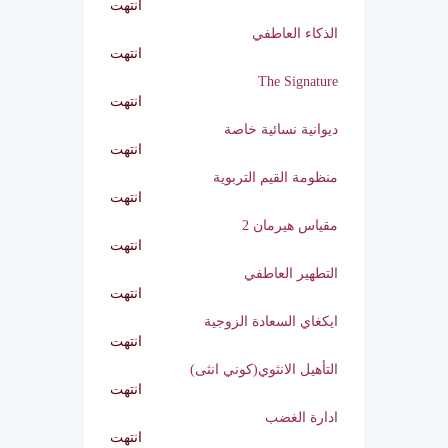
انتهت
فن التمثيل العاطفي مع الزوج
انتهت
الذكاء العاطفي
انتهت
The Signature
انتهت
ديوانية نسائية خاصة
انتهت
منظومة القيم التربوية
انتهت
مقياس هيرمان 2
انتهت
التطهير العاطفي
انتهت
ايكغاي السعادة الزوجية
انتهت
التأهيل الانثوي(كوني انثى)
انتهت