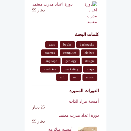
دورة اعداد مدرب معتمد
دينار 99
كلمات البحث
caps
books
backpacks
courses
computer
clothes
language
geology
design
medicine
marketing
maps
soft
seo
music
الدورات المميزه
أمسية مزاد الذات
25 دينار
دورة اعداد مدرب معتمد
دينار 99
أمسية متلازمة