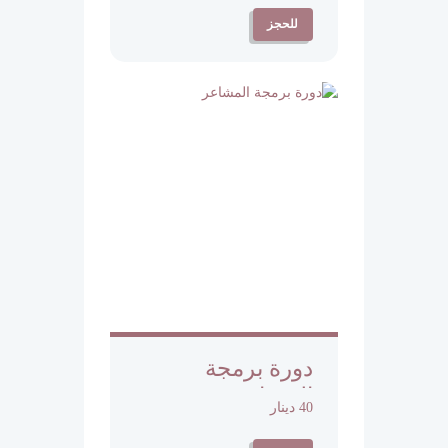
للحجز
دورة برمجة
المشاعر
40 دينار