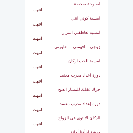
دورة قانون التفكير اول قوانين النجاح
انتهت
اصبوحة صحصة
انتهت
امسية كوني انثي
انتهت
امسية لعاطفتي اسرار
انتهت
زوجي ...افهمني ....حاورني
انتهت
امسية للحب اركان
انتهت
دورة اعداد مدرب معتمد
انتهت
حرك عقلك للمسار الصح
انتهت
دورة إعداد مدرب معتمد
انتهت
الذكائ الانثوي في الزواج