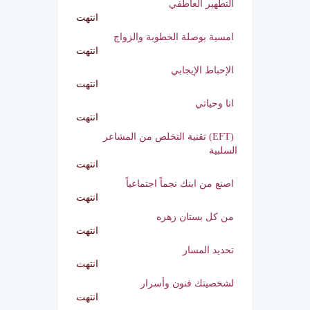
المرأة اللغز
انتهت
التطهير العاطفي
انتهت
امسية بوصلة الخطوبة والزواج
انتهت
الإحباط الإيجابي
انتهت
انا وحياتي
انتهت
(EFT) تقنية التخلص من المشاعر
السلبية
انتهت
اصنع من ابنك نجماً اجتماعياً
انتهت
من كل بستان زهره
انتهت
تحديد المسار
انتهت