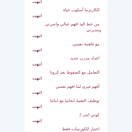
انتهت
افهم شخصيتك
انتهت
الكاريزما أسلوب حياة
انتهت
من خط اليد افهم عيالي واسرتي
ومديرتي
انتهت
مو فاهمة نفسي
انتهت
اعداد مدرب جديد
انتهت
التعامل مع الضغوط بعد كرونا
انتهت
أفهم غيرى لما افهم نفسي
انتهت
توظيف التقنية ايجابيا مع ابنائنا
انتهت
كوني انثى 2