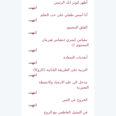
لشخصيتك فنون وأسرار
انتهت
أظهر لتوتر انك الرئيس
انتهت
أنا أسس طفلي على حب التعلم
انتهت
القلق المحمود
انتهت
مقياس كيمزي (مقياس هيرمان
المستوى 2)
انتهت
أبجديات السعادة
انتهت
التربية على الطريقة اليابانية (كازوكا)
انتهت
مدخل الى علم الارشاد والانشطة
التعبيرية
انتهت
الخروج عن النص