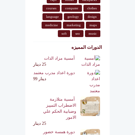
courses
computer
clothes
language
geology
design
medicine
marketing
maps
soft
seo
music
الدورات المميزه
أمسية مزاد الذات
25 دينار
دورة اعداد مدرب معتمد
دينار 99
أمسية متلازمة
الاضطراب التمييز
وضبابية الحكم علي
الامور
25 دينار
دورة همسة حضور