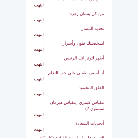
انتهت
اصنع من ابنك نجماً اجتماعياً
انتهت
من كل بستان زهره
انتهت
تحديد المسار
انتهت
لشخصيتك فنون وأسرار
انتهت
أظهر لتوتر انك الرئيس
انتهت
أنا أسس طفلي على حب التعلم
انتهت
القلق المحمود
انتهت
مقياس كيمزي (مقياس هيرمان
المستوى 2)
انتهت