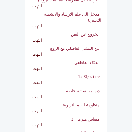
أبجديات السعادة
انتهت
التربية على الطريقة اليابانية (كازوكا)
انتهت
مدخل الى علم الارشاد والانشطة
التعبيرية
انتهت
الخروج عن النص
انتهت
فن التمثيل العاطفي مع الزوج
انتهت
الذكاء العاطفي
انتهت
The Signature
انتهت
ديوانية نسائية خاصة
انتهت
منظومة القيم التربوية
انتهت