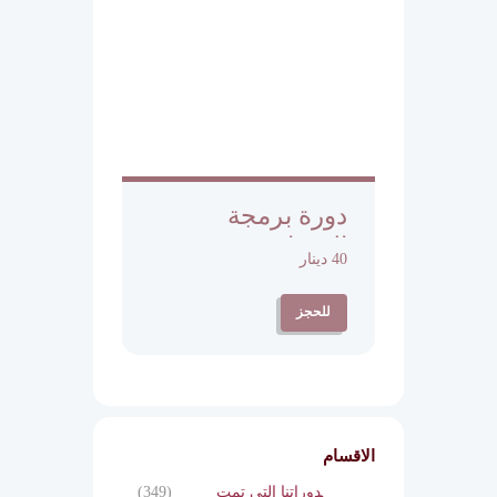
دورة برمجة
المشاعر
40 دينار
للحجز
الاقسام
دوراتنا التي تمت
(349)