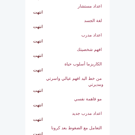
أمسية كوني انثي
انتهت
اعداد مستشار
انتهت
لغة الجسد
انتهت
اعداد مدرب
انتهت
افهم شخصيتك
انتهت
الكاريزما أسلوب حياة
انتهت
من خط اليد افهم عيالي
واسرتي ومديرتي
انتهت