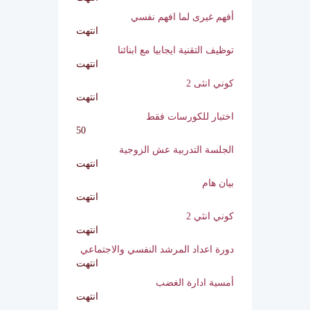
مو فاهمة نفسي
انتهت
اعداد مدرب جديد
انتهت
التعامل مع الضغوط بعد
كرونا
انتهت
أفهم غيرى لما افهم نفسي
انتهت
توظيف التقنية ايجابيا مع
ابنائنا
انتهت
كوني انثى 2
انتهت
اختبار للكورسات فقط
50